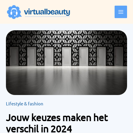
Ga
naar
de
inhoud
Lifestyle & fashion
Jouw keuzes maken het
verschil in 2024