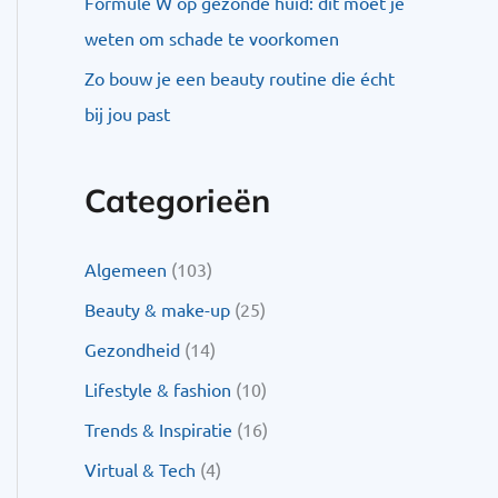
Formule W op gezonde huid: dit moet je
weten om schade te voorkomen
Zo bouw je een beauty routine die écht
bij jou past
Categorieën
Algemeen
(103)
Beauty & make-up
(25)
Gezondheid
(14)
Lifestyle & fashion
(10)
Trends & Inspiratie
(16)
Virtual & Tech
(4)