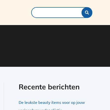
Search
for:
Recente berichten
De leukste beauty items voor op jouw
verjaardags verlanglijstje