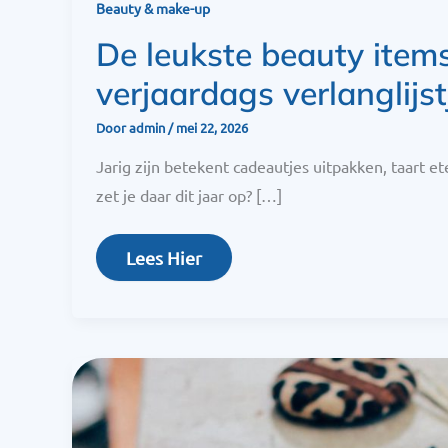
Beauty & make-up
De leukste beauty item
verjaardags verlanglijst
Door
admin
/
mei 22, 2026
Jarig zijn betekent cadeautjes uitpakken, taart et
zet je daar dit jaar op? […]
Lees Hier
Wat
Is
De
Islamic