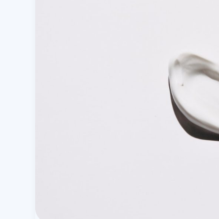
De
Beste
Mascara?
Dit
Moet
Je
Weten
Voor
De
Perfecte
Wimpers