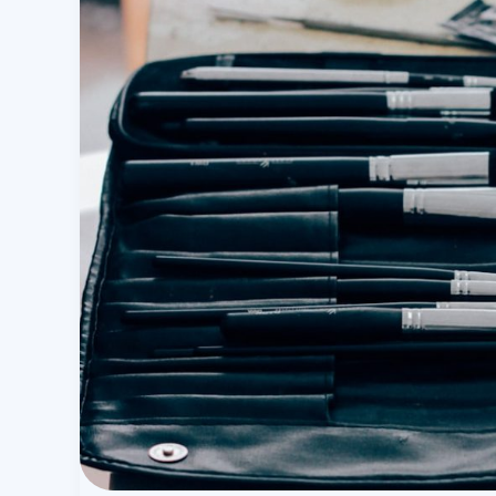
Education
Foundation
En
Wat
Maakt
Het
Bijzonder?