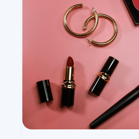
Op
Jouw
Verjaardags
Verlanglijstje