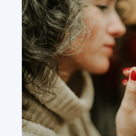
Stains
Lyrics:
Alles
Over
Het
Iconische
Openingsvers
Van
Hey,
Soul
Sister