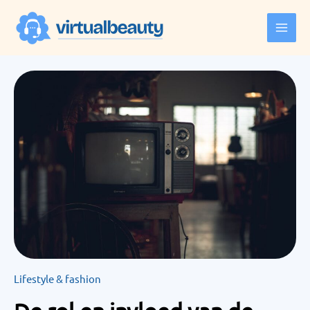
Ga
naar
de
inhoud
Lifestyle & fashion