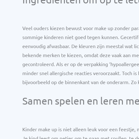
Veel ouders kiezen bewust voor make up zonder para
sommige kinderen niet goed tegen kunnen. Gecertifi
eenvoudig afwasbaar. De kleuren zijn meestal wat li
bekende merken te kiezen, omdat deze vaak aan m
gecontroleerd. Als er op de verpakking ‘hypoallergeen
minder snel allergische reacties veroorzaakt. Toch is
bijvoorbeeld op de binnenkant van de onderarm. Zo ku
Samen spelen en leren m
Kinder make up is niet alleen leuk voor een feestje
Je kind leert om netjes om te gaan met spullen, te 