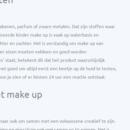
benen, parfum of zware metalen. Dat zijn stoffen waar
ceerde kinder make up is vaak op waterbasis en
chter en zachter. Het is verstandig om make up van
eer eisen moeten voldoen en goed worden
’ staat, betekent dit dat het product waarschijnlijk
 het goed om altijd eerst een beetje op de huid te testen,
n je zien of er binnen 24 uur een reactie ontstaat.
et make up
, maar ook om samen met een volwassene creatief te zijn.
delen en misschien ook wel samen op te ruimen. Het is