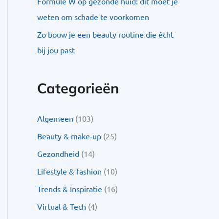
Formule W op gezonde huid: dit moet je
weten om schade te voorkomen
Zo bouw je een beauty routine die écht
bij jou past
Categorieën
Algemeen
(103)
Beauty & make-up
(25)
Gezondheid
(14)
Lifestyle & fashion
(10)
Trends & Inspiratie
(16)
Virtual & Tech
(4)