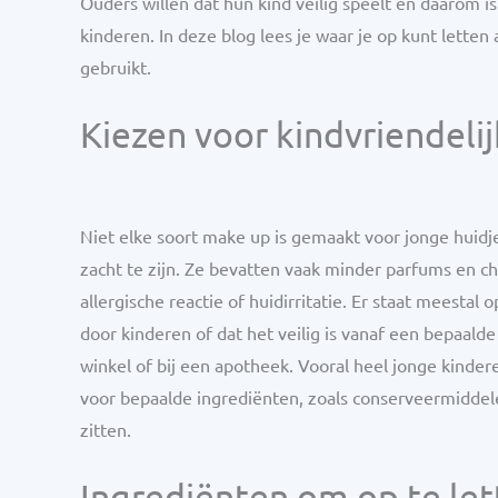
Ouders willen dat hun kind veilig speelt en daarom 
kinderen. In deze blog lees je waar je op kunt letten 
gebruikt.
Kiezen voor kindvriendeli
Niet elke soort make up is gemaakt voor jonge huidj
zacht te zijn. Ze bevatten vaak minder parfums en ch
allergische reactie of huidirritatie. Er staat meestal
door kinderen of dat het veilig is vanaf een bepaalde le
winkel of bij een apotheek. Vooral heel jonge kinder
voor bepaalde ingrediënten, zoals conserveermiddel
zitten.
Ingrediënten om op te let