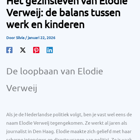
Het gezinsleven van Elodie
Verweij: de balans tussen
werk en kinderen
Door
Silvia
/
januari 22, 2026
De loopbaan van Elodie
Verweij
Als je de Nederlandse politiek volgt, ben je vast wel eens de
naam Elodie Verweij tegengekomen. Ze werkt al jaren als
journalist in Den Haag. Elodie maakte zich geliefd met haar
scherpe interviews en directe vragen aan politici. Ze is vaak