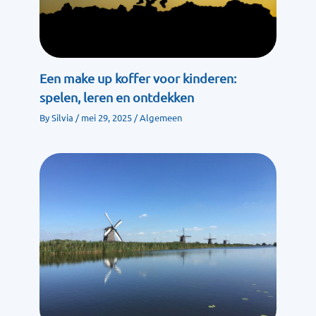
Een make up koffer voor kinderen:
spelen, leren en ontdekken
By
Silvia
/
mei 29, 2025
/
Algemeen