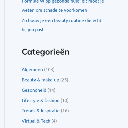
Formule W op gezonde huid: dit moet je
weten om schade te voorkomen
Zo bouw je een beauty routine die écht
bij jou past
Categorieën
Algemeen
(103)
Beauty & make-up
(25)
Gezondheid
(14)
Lifestyle & fashion
(10)
Trends & Inspiratie
(16)
Virtual & Tech
(4)