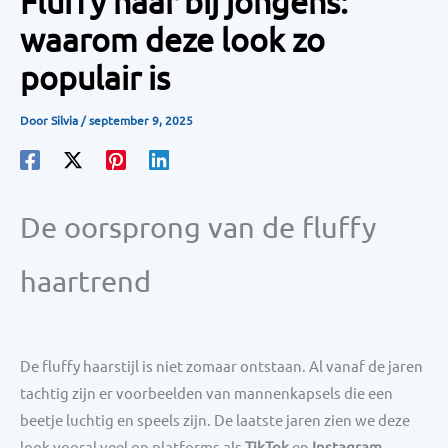
Fluffy haar bij jongens:
waarom deze look zo
populair is
Door
Silvia
/
september 9, 2025
De oorsprong van de fluffy
haartrend
De fluffy haarstijl is niet zomaar ontstaan. Al vanaf de jaren
tachtig zijn er voorbeelden van mannenkapsels die een
beetje luchtig en speels zijn. De laatste jaren zien we deze
look vooral veel op platforms als
TikTok
en
Instagram
.