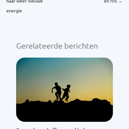
haar weer nieuwe
en fris
→
energie
Gerelateerde berichten